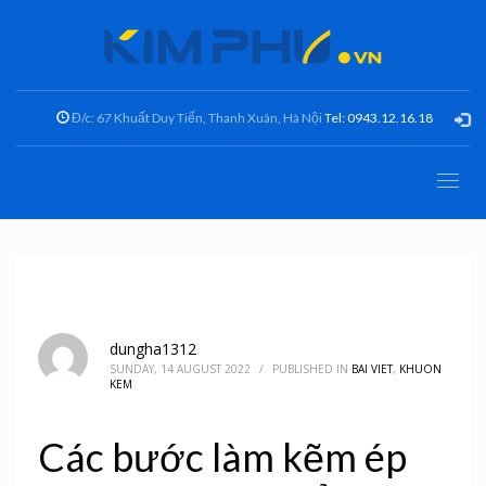
Đ/c: 67 Khuất Duy Tiến, Thanh Xuân, Hà Nội
Tel: 0943.12.16.18
dungha1312
SUNDAY, 14 AUGUST 2022
/
PUBLISHED IN
BAI VIET
,
KHUON
KEM
Các bước làm kẽm ép