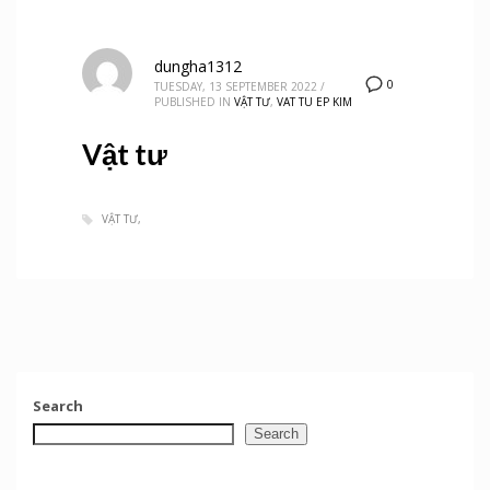
dungha1312
0
TUESDAY, 13 SEPTEMBER 2022
/
PUBLISHED IN
VẬT TƯ
,
VAT TU EP KIM
Vật tư
VẬT TƯ
Search
Search