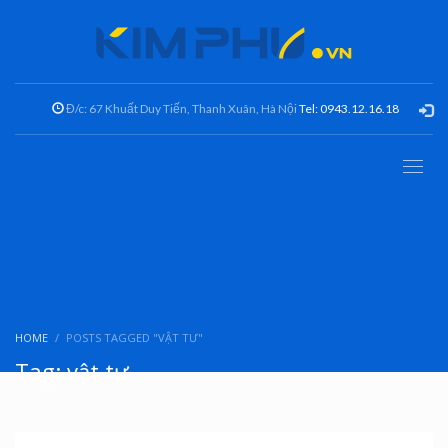
Đ/c: 67 Khuất Duy Tiến, Thanh Xuân, Hà Nội
Tel: 0943.12.16.18
HOME
POSTS TAGGED "VẬT TƯ"
Tag: vật tư